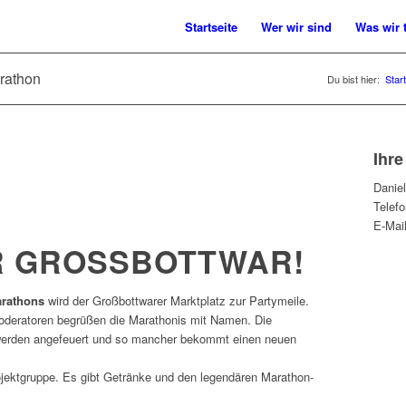
Startseite
Wer wir sind
Was wir 
arathon
Du bist hier:
Start
Ihr
Danie
Telef
E-Mai
ÜR GROSSBOTTWAR!
arathons
wird der Großbottwarer Marktplatz zur Partymeile.
Moderatoren begrüßen die Marathonis mit Namen. Die
 werden angefeuert und so mancher bekommt einen neuen
ojektgruppe. Es gibt Getränke und den legendären Marathon-