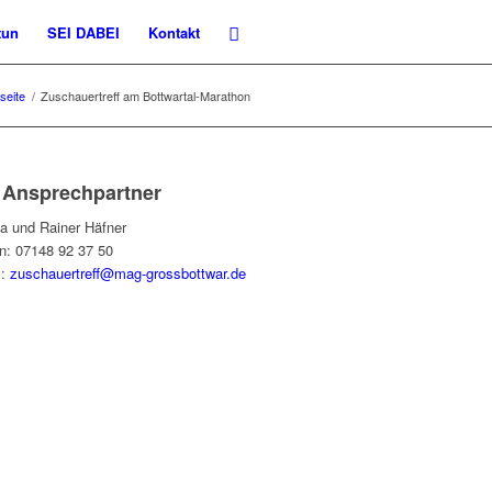
tun
SEI DABEI
Kontakt
seite
/
Zuschauertreff am Bottwartal-Marathon
e Ansprechpartner
la und Rainer Häfner
on: 07148 92 37 50
l:
zuschauertreff@mag-grossbottwar.de