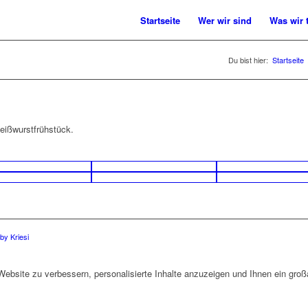
Startseite
Wer wir sind
Was wir 
Du bist hier:
Startseite
Weißwurstfrühstück.
y Kriesi
bsite zu verbessern, personalisierte Inhalte anzuzeigen und Ihnen ein großa