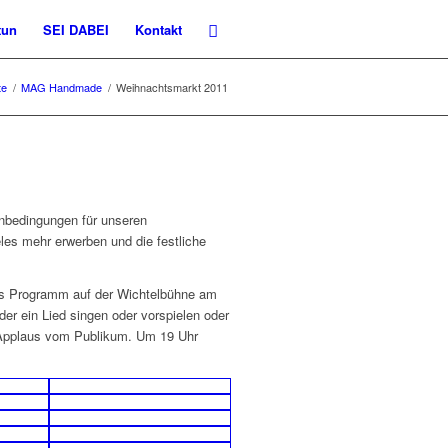
tun
SEI DABEI
Kontakt
te
/
MAG Handmade
/
Weihnachtsmarkt 2011
nbedingungen für unseren
es mehr erwerben und die festliche
das Programm auf der Wichtelbühne am
er ein Lied singen oder vorspielen oder
l Applaus vom Publikum. Um 19 Uhr