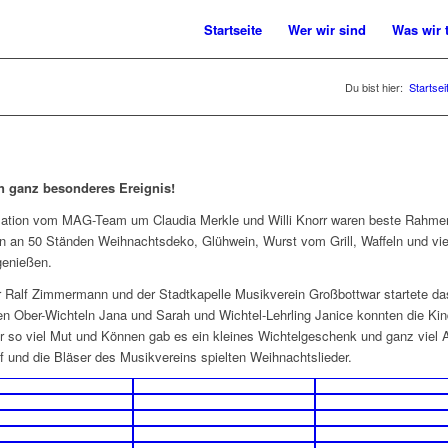
Startseite
Wer wir sind
Was wir 
Du bist hier:
Startsei
n ganz besonderes Ereignis!
isation vom MAG-Team um Claudia Merkle und Willi Knorr waren beste Rahme
 an 50 Ständen Weihnachtsdeko, Glühwein, Wurst vom Grill, Waffeln und viel
genießen.
r Ralf Zimmermann und der Stadtkapelle Musikverein Großbottwar startete 
en Ober-Wichteln Jana und Sarah und Wichtel-Lehrling Janice konnten die Kind
für so viel Mut und Können gab es ein kleines Wichtelgeschenk und ganz vie
 und die Bläser des Musikvereins spielten Weihnachtslieder.