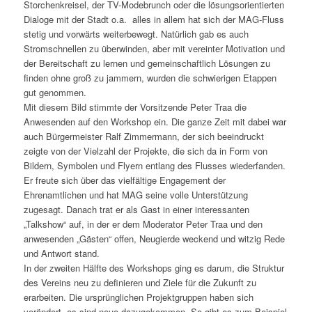
Storchenkreisel, der TV-Modebrunch oder die lösungsorientierten
Dialoge mit der Stadt o.a. alles in allem hat sich der MAG-Fluss
stetig und vorwärts weiterbewegt. Natürlich gab es auch
Stromschnellen zu überwinden, aber mit vereinter Motivation und
der Bereitschaft zu lernen und gemeinschaftlich Lösungen zu
finden ohne groß zu jammern, wurden die schwierigen Etappen
gut genommen.
Mit diesem Bild stimmte der Vorsitzende Peter Traa die
Anwesenden auf den Workshop ein. Die ganze Zeit mit dabei war
auch Bürgermeister Ralf Zimmermann, der sich beeindruckt
zeigte von der Vielzahl der Projekte, die sich da in Form von
Bildern, Symbolen und Flyern entlang des Flusses wiederfanden.
Er freute sich über das vielfältige Engagement der
Ehrenamtlichen und hat MAG seine volle Unterstützung
zugesagt. Danach trat er als Gast in einer interessanten
„Talkshow“ auf, in der er dem Moderator Peter Traa und den
anwesenden „Gästen“ offen, Neugierde weckend und witzig Rede
und Antwort stand.
In der zweiten Hälfte des Workshops ging es darum, die Struktur
des Vereins neu zu definieren und Ziele für die Zukunft zu
erarbeiten. Die ursprünglichen Projektgruppen haben sich
verändert, es sind neue dazugekommen. So gibt es zum Beispiel