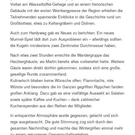
Vorbei am Wasserbüffel-Gehege und an einem historischen
Gebäude mit der ersten Weinbergpresse der Region erhielten die
Teilnehmenden spannende Einblicke in die Geschichte rund um
Großbottwar, etwa zu Keltengräbern und Dolinen.
Auch zum Hardyweg gab es Neues zu berichten: Ein neues
Murmel-Spiel lädt dort zum Ausprobieren ein – allerdings sollten
die Kugeln mindestens zwei Zentimeter Durchmesser haben.
Nach etwa zwei Stunden erreichte die Wandergruppe das
Harzberghäusle, wo Martin bereits alles vorbereitet hatte. Weitere
Gäste waren direkt dorthin gekommen, sodass sich eine große,
gesellige Runde zusammenfand.
Kulinarisch blieben keine Wünsche offen: Flammlachs, rote
Würste und besonders die im Ganzen gegrillten Rippchen fanden
großen Anklang. Dazu gab es eine vielfältige Auswahl an Salaten
sowie später Kaffee und Kuchen – dank zahlreicher
Kuchenspenden aus den Reihen der Mitglieder.
In entspannter Atmosphäre wurde gegessen, gelacht und sich
rege ausgetauscht. Die gute Stimmung zog sich durch den
gesamten Nachmittag und machte das Wintergrillen einmal mehr
zu einem gelungenen Gemeinschaftserlebnis.