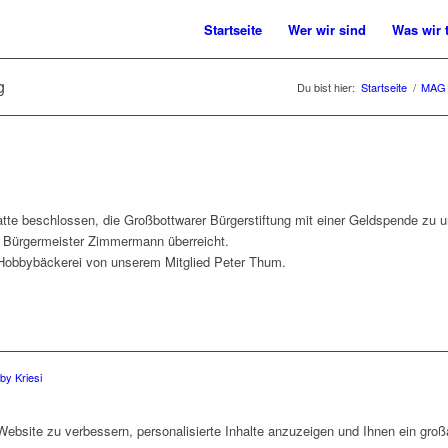
Startseite
Wer wir sind
Was wir 
g
Du bist hier:
Startseite
/
MAG 
e beschlossen, die Großbottwarer Bürgerstiftung mit einer Geldspende zu un
 Bürgermeister Zimmermann überreicht.
 Hobbybäckerei von unserem Mitglied Peter Thum.
y Kriesi
bsite zu verbessern, personalisierte Inhalte anzuzeigen und Ihnen ein großa