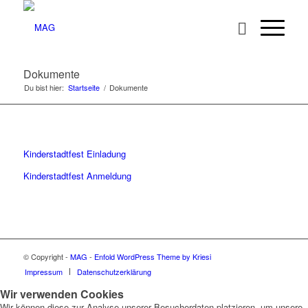
Dokumente
Du bist hier:
Startseite
/
Dokumente
Kinderstadtfest Einladung
Kinderstadtfest Anmeldung
© Copyright -
MAG
-
Enfold WordPress Theme by Kriesi
Impressum
Datenschutzerklärung
Wir verwenden Cookies
Wir können diese zur Analyse unserer Besucherdaten platzieren, um unsere