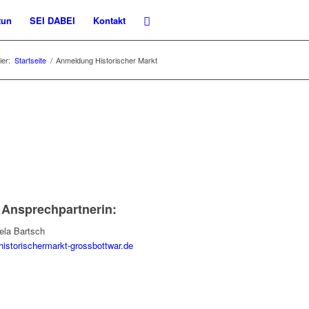
tun
SEI DABEI
Kontakt
ier:
Startseite
/
Anmeldung Historischer Markt
 Ansprechpartnerin:
ela Bartsch
historischermarkt-grossbottwar.de